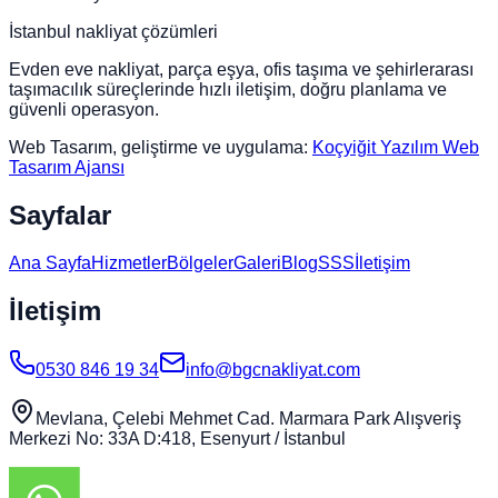
İstanbul nakliyat çözümleri
Evden eve nakliyat, parça eşya, ofis taşıma ve şehirlerarası
taşımacılık süreçlerinde hızlı iletişim, doğru planlama ve
güvenli operasyon.
Web Tasarım, geliştirme ve uygulama:
Koçyiğit Yazılım Web
Tasarım Ajansı
Sayfalar
Ana Sayfa
Hizmetler
Bölgeler
Galeri
Blog
SSS
İletişim
İletişim
0530 846 19 34
info@bgcnakliyat.com
Mevlana, Çelebi Mehmet Cad. Marmara Park Alışveriş
Merkezi No: 33A D:418, Esenyurt / İstanbul