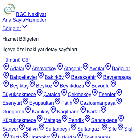
BGC Nakliyat
Ana Sayfa
Hizmetler
Bölgeler
Hizmet Bölgeleri
İlçeye özel nakliyat detay sayfaları
Tümünü Gör
Adalar
Arnavutköy
Ataşehir
Avcılar
Bağcılar
Bahçelievler
Bakırköy
Başakşehir
Bayrampaşa
Beşiktaş
Beykoz
Beylikdüzü
Beyoğlu
Büyükçekmece
Çatalca
Çekmeköy
Esenler
Esenyurt
Eyüpsultan
Fatih
Gaziosmanpaşa
Güngören
Kadıköy
Kağıthane
Kartal
Küçükçekmece
Maltepe
Pendik
Sancaktepe
Sarıyer
Silivri
Sultanbeyli
Sultangazi
Şile
Şişli
Tuzla
Ümraniye
Üsküdar
Zeytinburnu