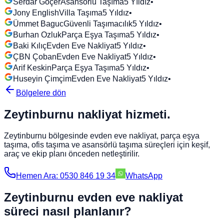
Serdar Göçer
Asansörlü Taşıma
5
Yıldız
•
Jony English
Villa Taşıma
5
Yıldız
•
Ümmet Baguc
Güvenli Taşımacılık
5
Yıldız
•
Burhan Ozluk
Parça Eşya Taşıma
5
Yıldız
•
Baki Kılıç
Evden Eve Nakliyat
5
Yıldız
•
ÇBN Çoban
Evden Eve Nakliyat
5
Yıldız
•
Arif Keskin
Parça Eşya Taşıma
5
Yıldız
•
Huseyin Çimçim
Evden Eve Nakliyat
5
Yıldız
•
Bölgelere dön
Zeytinburnu
nakliyat hizmeti.
Zeytinburnu
bölgesinde evden eve nakliyat, parça eşya
taşıma, ofis taşıma ve asansörlü taşıma süreçleri için keşif,
araç ve ekip planı önceden netleştirilir.
Hemen Ara: 0530 846 19 34
WhatsApp
Zeytinburnu evden eve nakliyat
süreci nasıl planlanır?