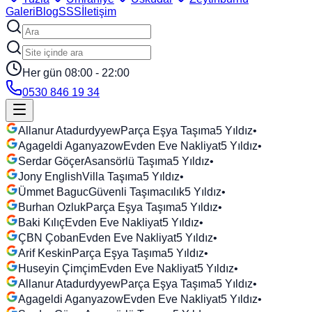
Galeri
Blog
SSS
İletişim
Her gün 08:00 - 22:00
0530 846 19 34
Allanur Atadurdyyew
Parça Eşya Taşıma
5
Yıldız
•
Agageldi Aganyazow
Evden Eve Nakliyat
5
Yıldız
•
Serdar Göçer
Asansörlü Taşıma
5
Yıldız
•
Jony English
Villa Taşıma
5
Yıldız
•
Ümmet Baguc
Güvenli Taşımacılık
5
Yıldız
•
Burhan Ozluk
Parça Eşya Taşıma
5
Yıldız
•
Baki Kılıç
Evden Eve Nakliyat
5
Yıldız
•
ÇBN Çoban
Evden Eve Nakliyat
5
Yıldız
•
Arif Keskin
Parça Eşya Taşıma
5
Yıldız
•
Huseyin Çimçim
Evden Eve Nakliyat
5
Yıldız
•
Allanur Atadurdyyew
Parça Eşya Taşıma
5
Yıldız
•
Agageldi Aganyazow
Evden Eve Nakliyat
5
Yıldız
•