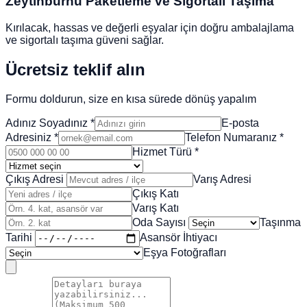
Zeytinburnu
Paketleme ve Sigortalı Taşıma
Kırılacak, hassas ve değerli eşyalar için doğru ambalajlama
ve sigortalı taşıma güveni sağlar.
Ücretsiz teklif alın
Formu doldurun, size en kısa sürede dönüş yapalım
Adınız Soyadınız
*
E-posta
Adresiniz
*
Telefon Numaranız
*
Hizmet Türü
*
Çıkış Adresi
Varış Adresi
Çıkış Katı
Varış Katı
Oda Sayısı
Taşınma
Tarihi
Asansör İhtiyacı
Eşya Fotoğrafları