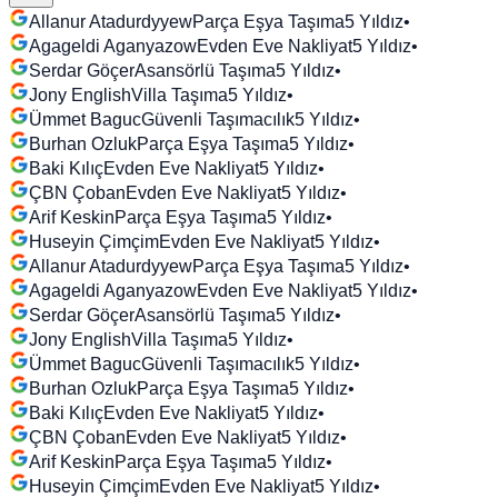
Allanur Atadurdyyew
Parça Eşya Taşıma
5
Yıldız
•
Agageldi Aganyazow
Evden Eve Nakliyat
5
Yıldız
•
Serdar Göçer
Asansörlü Taşıma
5
Yıldız
•
Jony English
Villa Taşıma
5
Yıldız
•
Ümmet Baguc
Güvenli Taşımacılık
5
Yıldız
•
Burhan Ozluk
Parça Eşya Taşıma
5
Yıldız
•
Baki Kılıç
Evden Eve Nakliyat
5
Yıldız
•
ÇBN Çoban
Evden Eve Nakliyat
5
Yıldız
•
Arif Keskin
Parça Eşya Taşıma
5
Yıldız
•
Huseyin Çimçim
Evden Eve Nakliyat
5
Yıldız
•
Allanur Atadurdyyew
Parça Eşya Taşıma
5
Yıldız
•
Agageldi Aganyazow
Evden Eve Nakliyat
5
Yıldız
•
Serdar Göçer
Asansörlü Taşıma
5
Yıldız
•
Jony English
Villa Taşıma
5
Yıldız
•
Ümmet Baguc
Güvenli Taşımacılık
5
Yıldız
•
Burhan Ozluk
Parça Eşya Taşıma
5
Yıldız
•
Baki Kılıç
Evden Eve Nakliyat
5
Yıldız
•
ÇBN Çoban
Evden Eve Nakliyat
5
Yıldız
•
Arif Keskin
Parça Eşya Taşıma
5
Yıldız
•
Huseyin Çimçim
Evden Eve Nakliyat
5
Yıldız
•