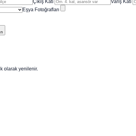
Çıkış Katı
Varış Katı
Eşya Fotoğrafları
ın
 olarak yenilenir.