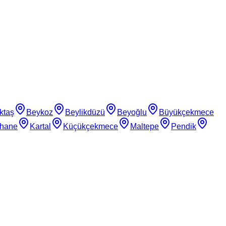
ktaş
Beykoz
Beylikdüzü
Beyoğlu
Büyükçekmece
thane
Kartal
Küçükçekmece
Maltepe
Pendik