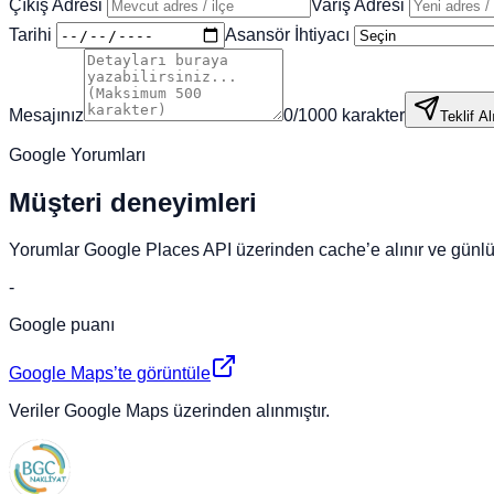
Çıkış Adresi
Varış Adresi
Tarihi
Asansör İhtiyacı
Mesajınız
0
/
1000
karakter
Teklif Al
Google Yorumları
Müşteri deneyimleri
Yorumlar Google Places API üzerinden cache’e alınır ve günlük
-
Google puanı
Google Maps’te görüntüle
Veriler Google Maps üzerinden alınmıştır.