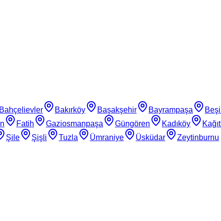
Bahçelievler
Bakırköy
Başakşehir
Bayrampaşa
Beşi
an
Fatih
Gaziosmanpaşa
Güngören
Kadıköy
Kağı
Şile
Şişli
Tuzla
Ümraniye
Üsküdar
Zeytinburnu