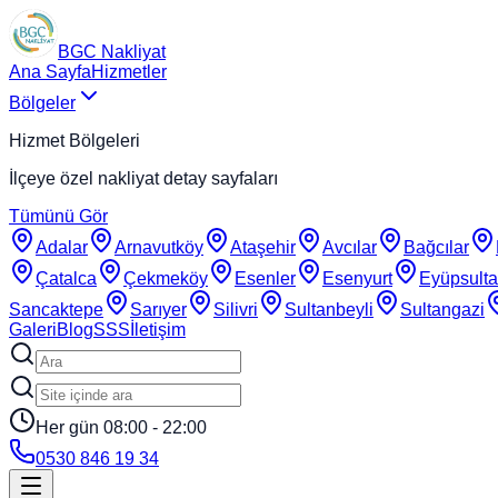
BGC Nakliyat
Ana Sayfa
Hizmetler
Bölgeler
Hizmet Bölgeleri
İlçeye özel nakliyat detay sayfaları
Tümünü Gör
Adalar
Arnavutköy
Ataşehir
Avcılar
Bağcılar
Çatalca
Çekmeköy
Esenler
Esenyurt
Eyüpsult
Sancaktepe
Sarıyer
Silivri
Sultanbeyli
Sultangazi
Galeri
Blog
SSS
İletişim
Her gün 08:00 - 22:00
0530 846 19 34